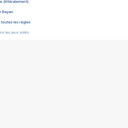
e (littéralement)
im Rayan
 toutes les règles
s les jeux vidéo
us choquant de Rockstar ? - Le scandale BULLY
e plus moche de Steam
du RÊVE tourne au CAUCHEMAR
pendant 8 heures
it… à tort
umiliés par un jeu vidéo
ire - Final Fantasy 8
ti un empire - Age of Empires
story DOFUS