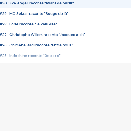
#30 : Eve Angeli raconte "Avant de partir"
#29 : MC Solaar raconte "Bouge de là"
28 : Lorie raconte "Je vais vite"
#27 : Christophe Willem raconte "Jacques a dit"
#26 : Chimène Badi raconte "Entre nous"
#25 : Indochine raconte "3e sexe"
#24 : Zaho raconte "C'est chelou"
#23 : Patrick Bruel raconte "Au café des délices"
#22 : Kyo raconte "Le chemin"
#21 : Nolwenn Leroy raconte "Cassé"
#20 : Patrick Hernandez raconte "Born to be alive"
#19 : Lorie raconte "Près de moi"
#18 : Michael Jones raconte "A nos actes manqués" (avec Jean-Jacque