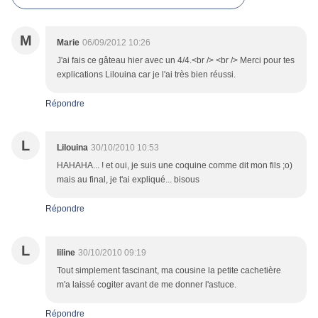
M
Marie
06/09/2012 10:26
J'ai fais ce gâteau hier avec un 4/4.<br /> <br /> Merci pour tes
explications Lilouina car je l'ai très bien réussi.
Répondre
L
Lilouina
30/10/2010 10:53
HAHAHA... ! et oui, je suis une coquine comme dit mon fils ;o)
mais au final, je t'ai expliqué... bisous
Répondre
L
liline
30/10/2010 09:19
Tout simplement fascinant, ma cousine la petite cachetière
m'a laissé cogiter avant de me donner l'astuce.
Répondre