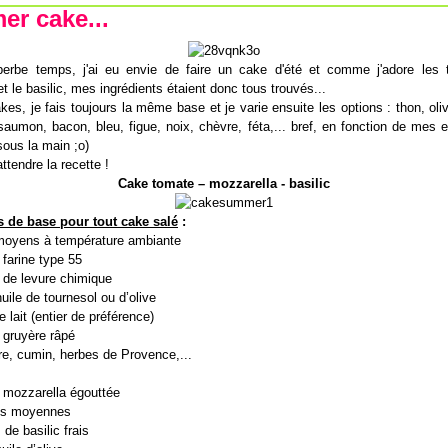
r cake...
erbe temps, j'ai eu envie de faire un cake d'été et comme j'adore les 
t le basilic, mes ingrédients étaient donc tous trouvés...
kes, je fais toujours la même base et je varie ensuite les options : thon, ol
saumon, bacon, bleu, figue, noix, chèvre, féta,... bref, en fonction de mes 
 sous la main ;o)
ttendre la recette !
Cake tomate – mozzarella - basilic
s de base pour tout cake salé
:
moyens à température ambiante
 farine type 55
 de levure chimique
uile de tournesol ou d’olive
 lait (entier de préférence)
 gruyère râpé
vre, cumin, herbes de Provence,...
 mozzarella égouttée
es moyennes
s de basilic frais