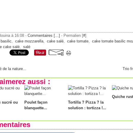
ilouina à 16:08 -
Commentaires [
…
]
- Permalien [
#
]
basilic
,
cake mozzarella
,
cake salé
,
cake tomate
,
cake tomate basilic moz
e cake salé
,
salé
 de la nature...
Trio f
aimerez aussi :
Quiche rust
u sucré ou
Poulet façon
Tortilla ? Pizza ? la
blanquette...
solution : tortizza !...
entaires