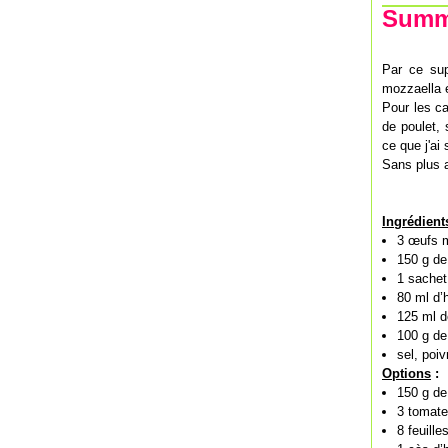
Summe
Par ce sup
mozzaella e
Pour les ca
de poulet, 
ce que j'ai
Sans plus a
Ingrédient
3 œufs 
150 g de
1 sachet
80 ml d’h
125 ml de
100 g de
sel, poi
Options
:
150 g de
3 tomat
8 feuille