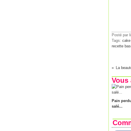
Posté par l
Tags:
cake 
recette bas
La beauté
Vous 
Pain perd
salé...
Comm