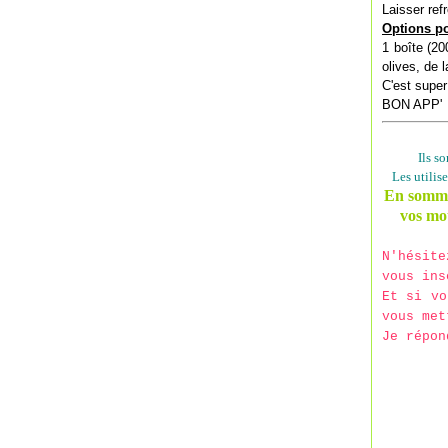
Laisser ref
Options p
1 boîte (20
olives, de 
C'est super
BON APP'
Ils s
Les utilis
En somme,
vos mot
N'hésit
vous ins
Et si vo
vous met
Je répon