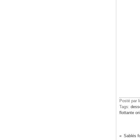
Posté par l
Tags:
dess
flottante or
Sablés fo