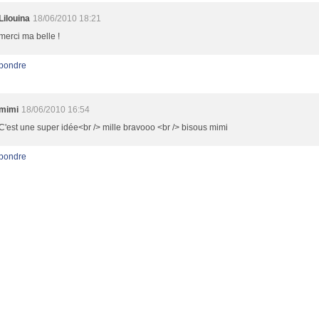
Lilouina
18/06/2010 18:21
merci ma belle !
pondre
mimi
18/06/2010 16:54
C'est une super idée<br /> mille bravooo <br /> bisous mimi
pondre