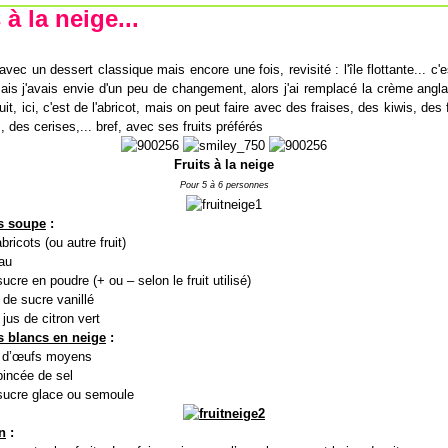
 à la neige...
avec un dessert classique mais encore une fois, revisité : l'île flottante... c'e
is j'avais envie d'un peu de changement, alors j'ai remplacé la crème angl
uit, ici, c'est de l'abricot, mais on peut faire avec des fraises, des kiwis, des
 des cerises,... bref, avec ses fruits préférés
Fruits à la neige
Pour 5 à 6 personnes
s soupe
:
bricots (ou autre fruit)
eau
ucre en poudre (+ ou – selon le fruit utilisé)
 de sucre vanillé
jus de citron vert
s blancs en neige
:
s d’œufs moyens
pincée de sel
sucre glace ou semoule
n
: