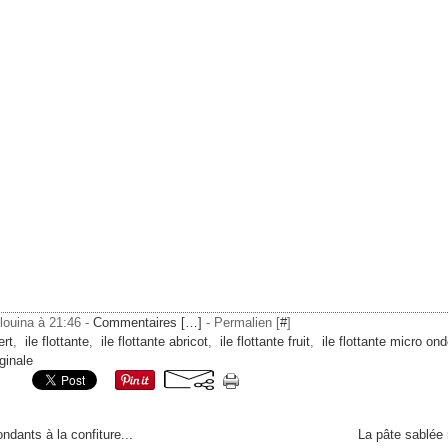
ilouina à 21:46 -
Commentaires [
…
]
- Permalien [
#
]
ert
,
ile flottante
,
ile flottante abricot
,
ile flottante fruit
,
ile flottante micro on
iginale
ndants à la confiture...
La pâte sablée 