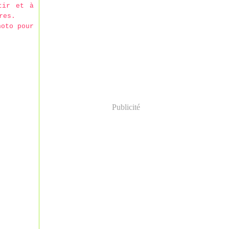
tir et à
res.
hoto pour
Publicité