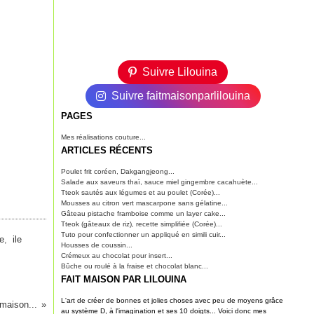
Suivre Lilouina
Suivre faitmaisonparlilouina
PAGES
Mes réalisations couture...
ARTICLES RÉCENTS
Poulet frit coréen, Dakgangjeong...
Salade aux saveurs thaï, sauce miel gingembre cacahuète...
Tteok sautés aux légumes et au poulet (Corée)...
Mousses au citron vert mascarpone sans gélatine...
Gâteau pistache framboise comme un layer cake...
Tteok (gâteaux de riz), recette simplifiée (Corée)...
Tuto pour confectionner un appliqué en simili cuir...
de
,
ile
Housses de coussin...
Crémeux au chocolat pour insert...
Bûche ou roulé à la fraise et chocolat blanc...
FAIT MAISON PAR LILOUINA
L'art de créer de bonnes et jolies choses avec peu de moyens grâce
maison...
au système D, à l'imagination et ses 10 doigts... Voici donc mes