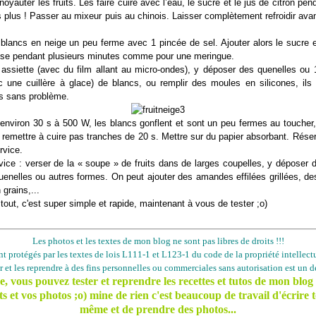
noyauter les fruits. Les faire cuire avec l’eau, le sucre et le jus de citron pen
 plus ! Passer au mixeur puis au chinois. Laisser complètement refroidir ava
blancs en neige un peu ferme avec 1 pincée de sel. Ajouter alors le sucre 
esse pendant plusieurs minutes comme pour une meringue.
 assiette (avec du film allant au micro-ondes), y déposer des quenelles ou 
ec une cuillère à glace) de blancs, ou remplir des moules en silicones, ils
s sans problème.
 environ 30 s à 500 W, les blancs gonflent et sont un peu fermes au toucher,
 remettre à cuire pas tranches de 20 s. Mettre sur du papier absorbant. Réser
rvice.
vice : verser de la « soupe » de fruits dans de larges coupelles, y déposer
uenelles ou autres formes. On peut ajouter des amandes effilées grillées, de
 grains,...
t tout, c'est super simple et rapide, maintenant à vous de tester ;o)
Les photos et les textes de mon blog ne sont pas libres de droits !!!
ont protégés par les textes de lois L111-1 et L123-1 du code de la propriété intellectu
er et les reprendre à des fins personnelles ou commerciales sans autorisation est un dé
 vous pouvez tester et reprendre les recettes et tutos de mon blog
s et vos photos ;o) mine de rien c'est beaucoup de travail d'écrire t
même et de prendre des photos...