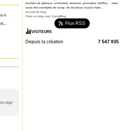
recettes de gâteaux, entremets, desserts, pancakes, muffins,... mais
aussi des exemples de scrap, de doudous cousus main...
Accueil du blog
Créer un blog avec CanalBlog
Flux RSS
é...
VISITEURS
Depuis la création
7 547 935
lus légé