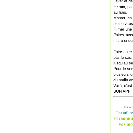
Laver et dé
20 min, pas
au frais.
Monter les 
pleine vit
Filmer une
(faites av
micro onde
Faire cuire
pas le cas,
jusqu’au se
Pour le ser
plusieurs q
du pralin en
Voilà, c'es
BON APP'
Ils s
Les utilis
En somme,
vos mot