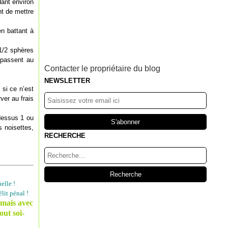
dant environ
nt de mettre
en battant à
1/2 sphères
 passent au
Contacter le propriétaire du blog
NEWSLETTER
 si ce n’est
ver au frais
 dessus 1 ou
s noisettes,
RECHERCHE
elle !
lit pénal !
 mais avec
out soi-