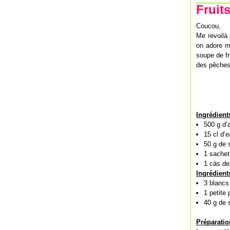
Fruits
Coucou,
Me revoilà 
on adore ma
soupe de fr
des pêches,
Ingrédient
500 g d’a
15 cl d’
50 g de s
1 sachet
1 càs de 
Ingrédient
3 blanc
1 petite 
40 g de 
Préparatio