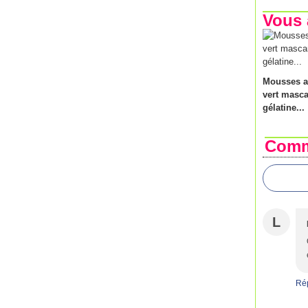
Vous 
Mousses a
vert masc
gélatine...
Comm
L
Ré