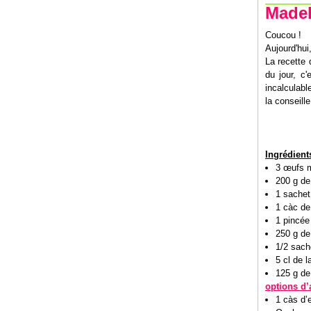
Madel
Coucou !
Aujourd'hui
La recette 
du jour, c
incalculabl
la conseill
Ingrédient
3 œufs 
200 g de
1 sachet
1 càc de 
1 pincée
250 g de 
1/2 sach
5 cl de la
125 g de
options d’
1 càs d’