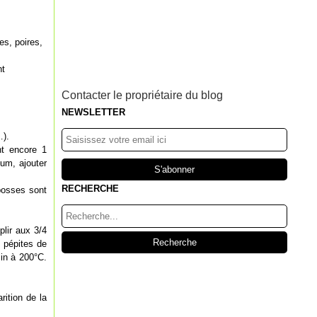
es, poires,
nt
Contacter le propriétaire du blog
NEWSLETTER
…).
nt encore 1
fum, ajouter
RECHERCHE
 bosses sont
plir aux 3/4
s pépites de
in à 200°C.
rition de la