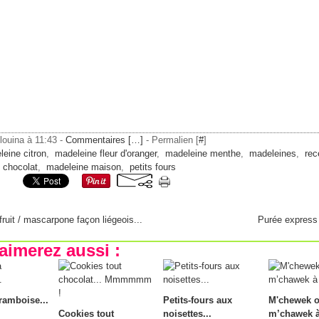
ilouina à 11:43 -
Commentaires [
…
]
- Permalien [
#
]
eine citron
,
madeleine fleur d'oranger
,
madeleine menthe
,
madeleines
,
rec
 chocolat
,
madeleine maison
,
petits fours
fruit / mascarpone façon liégeois...
Purée express 
aimerez aussi :
framboise...
Petits-fours aux
M'chewek 
Cookies tout
noisettes...
m’chawek 