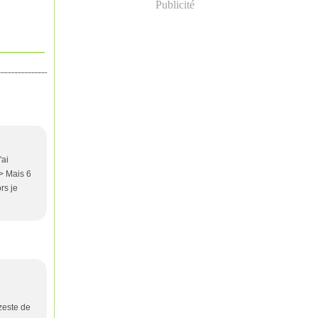
Publicité
'ai
/> Mais 6
rs je
 zeste de