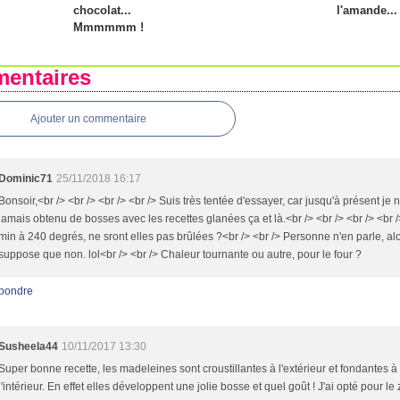
chocolat...
l'amande...
Mmmmmm !
entaires
Ajouter un commentaire
Dominic71
25/11/2018 16:17
Bonsoir,<br /> <br /> <br /> <br /> Suis très tentée d'essayer, car jusqu'à présent je n
jamais obtenu de bosses avec les recettes glanées ça et là.<br /> <br /> <br /> <br 
min à 240 degrés, ne sront elles pas brûlées ?<br /> <br /> Personne n'en parle, alo
suppose que non. lol<br /> <br /> Chaleur tournante ou autre, pour le four ?
pondre
Susheela44
10/11/2017 13:30
Super bonne recette, les madeleines sont croustillantes à l'extérieur et fondantes à
l'intérieur. En effet elles développent une jolie bosse et quel goût ! J'ai opté pour le