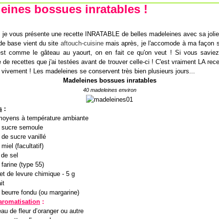
eines bossues inratables !
, je vous présente une recette INRATABLE de belles madeleines avec sa jolie
de base vient du site
aftouch-cuisine
mais après, je l'accomode à ma façon se
'est comme le gâteau au yaourt, on en fait ce qu'on veut ! Si vous savie
e de recettes que j'ai testées avant de trouver celle-ci ! C'est vraiment LA rece
e vivement ! Les madeleines se conservent très bien plusieurs jours...
Madeleines bossues inratables
40 madeleines environ
s
:
moyens à température ambiante
 sucre semoule
 de sucre vanillé
miel (facultatif)
 de sel
farine (type 55)
et de levure chimique - 5 g
it
 beurre fondu (ou margarine)
aromatisation
:
eau de fleur d’oranger ou autre