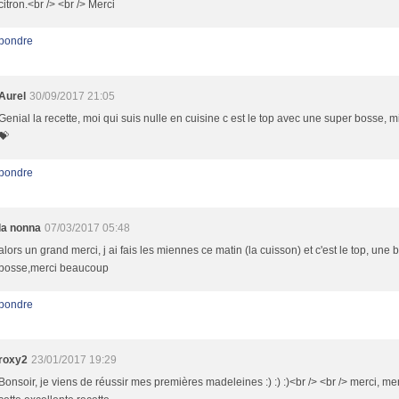
citron.<br /> <br /> Merci
pondre
Aurel
30/09/2017 21:05
Genial la recette, moi qui suis nulle en cuisine c est le top avec une super bosse, m
💝
pondre
la nonna
07/03/2017 05:48
alors un grand merci, j ai fais les miennes ce matin (la cuisson) et c'est le top, une 
bosse,merci beaucoup
pondre
roxy2
23/01/2017 19:29
Bonsoir, je viens de réussir mes premières madeleines :) :) :)<br /> <br /> merci, me