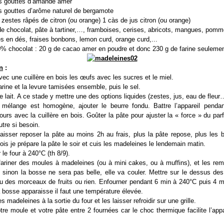
s gouttes d’amande amer
 gouttes d’arôme naturel de bergamote
 zestes râpés de citron (ou orange) 1 càs de jus citron (ou orange)
de chocolat, pâte à tartiner,…, framboises, cerises, abricots, mangues, pomm
 en dés, fraises bonbons, lemon curd, orange curd,...
% chocolat : 20 g de cacao amer en poudre et donc 230 g de farine seuleme
n
:
ec une cuillère en bois les œufs avec les sucres et le miel.
farine et la levure tamisées ensemble, puis le sel.
le lait. A ce stade y mettre une des options liquides (zestes, jus, eau de fleur
 mélange est homogène, ajouter le beurre fondu. Battre l’appareil penda
ours avec la cuillère en bois. Goûter la pâte pour ajuster la « force » du par
utre si besoin.
laisser reposer la pâte au moins 2h au frais, plus la pâte repose, plus les
fois je prépare la pâte le soir et cuis les madeleines le lendemain matin.
 le four à 240°C (th 8/9).
fariner des moules à madeleines (ou à mini cakes, ou à muffins), et les rem
, sinon la bosse ne sera pas belle, elle va couler. Mettre sur le dessus de
ou des morceaux de fruits ou rien. Enfourner pendant 6 min à 240°C puis 4 m
 bosse apparaisse il faut une température élevée.
 madeleines à la sortie du four et les laisser refroidir sur une grille.
otre moule et votre pâte entre 2 fournées car le choc thermique facilite l’appa