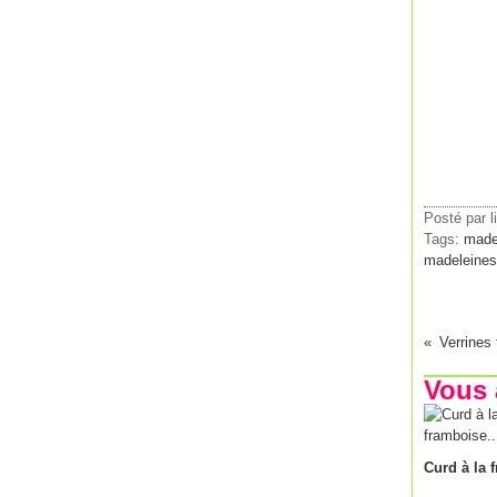
Posté par l
Tags:
madel
madeleines
Verrines 
Vous 
Curd à la 