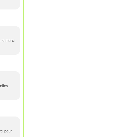
ille merci
belles
rci pour