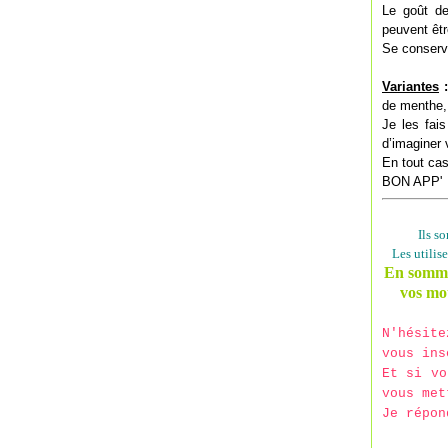
Le goût de
peuvent êtr
Se conserve
Variantes
:
de menthe, 
Je les fai
d’imaginer
En tout cas
BON APP'
Ils s
Les utilis
En somme,
vos mot
N'hésit
vous ins
Et si vo
vous met
Je répon