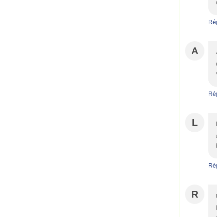
Ré
A
Ré
L
Ré
R