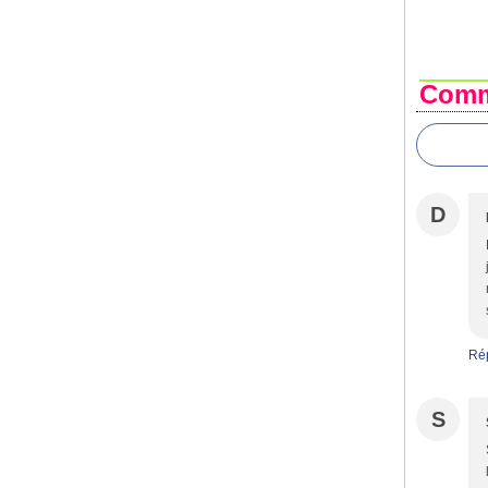
Comm
D
Ré
S