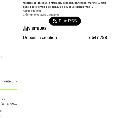
recettes de gâteaux, entremets, desserts, pancakes, muffins,... mais
aussi des exemples de scrap, de doudous cousus main...
Accueil du blog
Créer un blog avec CanalBlog
Flux RSS
VISITEURS
Depuis la création
7 547 788
ette
minute...
ou
à