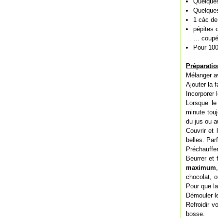
Quelque
Quelques
1 càc de
pépites 
… coupés
Pour 100
Préparatio
Mélanger av
Ajouter la 
Incorporer 
Lorsque le
minute touj
du jus ou a
Couvrir et 
belles. Par
Préchauffer
Beurrer et 
maximum
chocolat, 
Pour que la
Démouler les
Refroidir v
bosse.