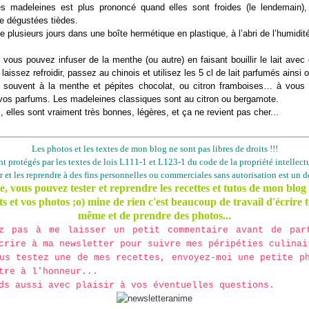
s madeleines est plus prononcé quand elles sont froides (le lendemain),
e dégustées tièdes.
 plusieurs jours dans une boîte hermétique en plastique, à l’abri de l’humidit
vous pouvez infuser de la menthe (ou autre) en faisant bouillir le lait avec 
laissez refroidir, passez au chinois et utilisez les 5 cl de lait parfumés ainsi 
s souvent à la menthe et pépites chocolat, ou citron framboises… à vous 
 vos parfums. Les madeleines classiques sont au citron ou bergamote.
, elles sont vraiment très bonnes, légères, et ça ne revient pas cher...
Les photos et les textes de mon blog ne sont pas libres de droits !!!
ont protégés par les textes de lois L111-1 et L123-1 du code de la propriété intellectu
er et les reprendre à des fins personnelles ou commerciales sans autorisation est un dé
 vous pouvez tester et reprendre les recettes et tutos de mon blog
s et vos photos ;o) mine de rien c'est beaucoup de travail d'écrire t
même et de prendre des photos...
ez pas à me laisser un petit commentaire avant de par
crire à ma newsletter pour suivre mes péripéties culinai
us testez une de mes recettes, envoyez-moi une petite p
tre à l'honneur...
ds aussi avec plaisir à vos éventuelles questions.