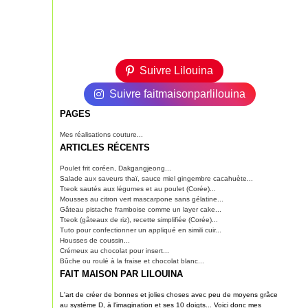
Suivre Lilouina
Suivre faitmaisonparlilouina
PAGES
Mes réalisations couture...
ARTICLES RÉCENTS
Poulet frit coréen, Dakgangjeong...
Salade aux saveurs thaï, sauce miel gingembre cacahuète...
Tteok sautés aux légumes et au poulet (Corée)...
Mousses au citron vert mascarpone sans gélatine...
Gâteau pistache framboise comme un layer cake...
Tteok (gâteaux de riz), recette simplifiée (Corée)...
Tuto pour confectionner un appliqué en simili cuir...
Housses de coussin...
Crémeux au chocolat pour insert...
Bûche ou roulé à la fraise et chocolat blanc...
FAIT MAISON PAR LILOUINA
L'art de créer de bonnes et jolies choses avec peu de moyens grâce
au système D, à l'imagination et ses 10 doigts... Voici donc mes