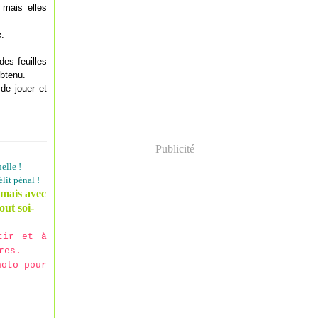
 mais elles
é.
des feuilles
obtenu.
de jouer et
Publicité
elle !
lit pénal !
 mais avec
out soi-
tir et à
res.
hoto pour