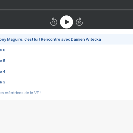
bey Maguire, c'est lui ! Rencontre avec Damien Witecka
e 6
e 5
e 4
e 3
s créatrices de la VF !
e 2
e 1
e Mektoub My Love arrive enfin ! Rencontre avec Shaïn Boumedine et Sal