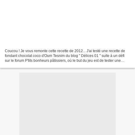
Coucou ! Je vous remonte cette recette de 2012... J'ai testé une recette de
fondant chocolat coco d'Oum Tesnim du blog " Délices 01 " suite à un défi
sur le forum P'tits bonheurs pâtissiers, où le but du jeu est de tester une
recette sélectionnée et de...