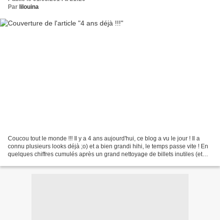
Par
lilouina
Coucou tout le monde !!! Il y a 4 ans aujourd'hui, ce blog a vu le jour ! Il a
connu plusieurs looks déjà ;o) et a bien grandi hihi, le temps passe vite ! En
quelques chiffres cumulés après un grand nettoyage de billets inutiles (et
donc des commentaires...