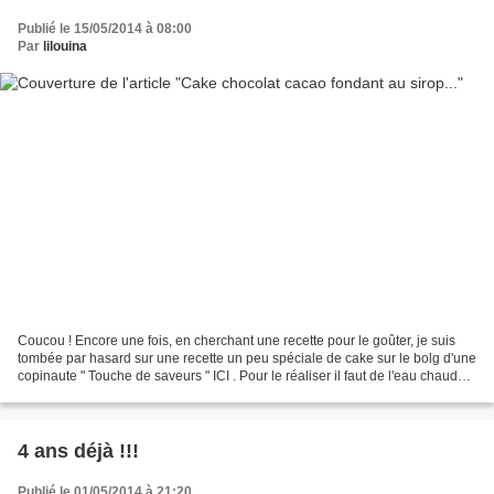
Publié le 15/05/2014 à 08:00
Par
lilouina
Coucou ! Encore une fois, en cherchant une recette pour le goûter, je suis
tombée par hasard sur une recette un peu spéciale de cake sur le bolg d'une
copinaute " Touche de saveurs " ICI . Pour le réaliser il faut de l'eau chaude
et on arrose de sirop,...
4 ans déjà !!!
Publié le 01/05/2014 à 21:20