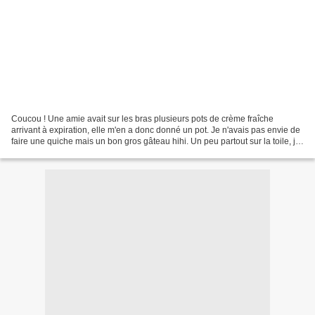
Coucou ! Une amie avait sur les bras plusieurs pots de crème fraîche
arrivant à expiration, elle m'en a donc donné un pot. Je n'avais pas envie de
faire une quiche mais un bon gros gâteau hihi. Un peu partout sur la toile, j'ai
trouvé une recette d'une...