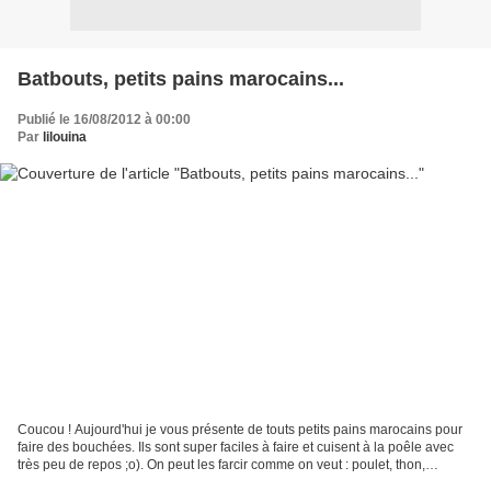
Batbouts, petits pains marocains...
Publié le 16/08/2012 à 00:00
Par
lilouina
Coucou ! Aujourd'hui je vous présente de touts petits pains marocains pour
faire des bouchées. Ils sont super faciles à faire et cuisent à la poêle avec
très peu de repos ;o). On peut les farcir comme on veut : poulet, thon,
méchouia, viande hachée, beurre,...