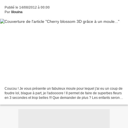
Publié le 14/08/2012 à 00:00
Par
lilouina
Coucou ! Je vous présente un fabuleux moule pour lequel j'ai eu un coup de
foudre lol, blague à part, je l'adoooore ! Il permet de faire de superbes fleurs
en 3 secondes et trop belles !!! Que demander de plus ? Les enfants seront
ravis de vos aider !!!...