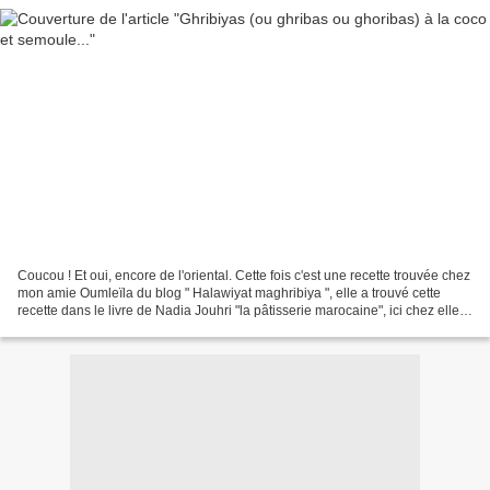
Coucou ! Et oui, encore de l'oriental. Cette fois c'est une recette trouvée chez
mon amie Oumleïla du blog " Halawiyat maghribiya ", elle a trouvé cette
recette dans le livre de Nadia Jouhri "la pâtisserie marocaine", ici chez elle.
C'est trop bon, l'extérieur...