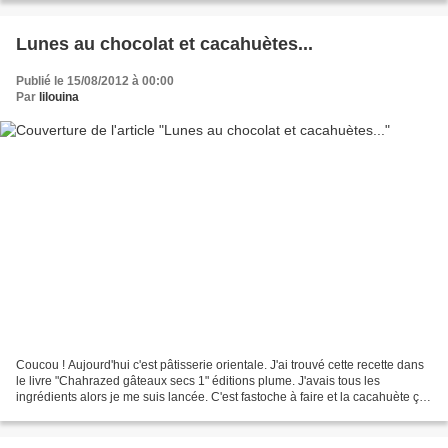
Lunes au chocolat et cacahuètes...
Publié le 15/08/2012 à 00:00
Par
lilouina
Coucou ! Aujourd'hui c'est pâtisserie orientale. J'ai trouvé cette recette dans
le livre "Chahrazed gâteaux secs 1" éditions plume. J'avais tous les
ingrédients alors je me suis lancée. C'est fastoche à faire et la cacahuète ça
change un peu ! J'adore....