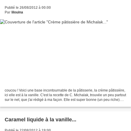
Publié le 26/08/2012 à 00:00
Par
lilouina
coucou ! Voici une base incontournable de la pâtisserie, la crème pâtissière,
ici elle est à la vanille. C'est la recette de C. Michalak, trouvée un peu partout
sur le net, que j'ai rédigé à ma façon. Elle est super bonne (un peu riche).
J'ai déjà mis...
Caramel liquide à la vanille...
Publié le 22/08/2012 à 19:00