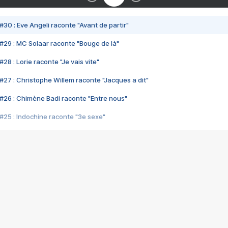
#30 : Eve Angeli raconte "Avant de partir"
#29 : MC Solaar raconte "Bouge de là"
28 : Lorie raconte "Je vais vite"
#27 : Christophe Willem raconte "Jacques a dit"
#26 : Chimène Badi raconte "Entre nous"
#25 : Indochine raconte "3e sexe"
#24 : Zaho raconte "C'est chelou"
#23 : Patrick Bruel raconte "Au café des délices"
#22 : Kyo raconte "Le chemin"
#21 : Nolwenn Leroy raconte "Cassé"
#20 : Patrick Hernandez raconte "Born to be alive"
#19 : Lorie raconte "Près de moi"