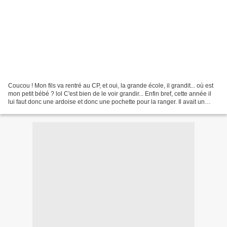
Coucou ! Mon fils va rentré au CP, et oui, la grande école, il grandit... où est
mon petit bébé ? lol C'est bien de le voir grandir... Enfin bref, cette année il
lui faut donc une ardoise et donc une pochette pour la ranger. Il avait un
vieux pyjama trop...